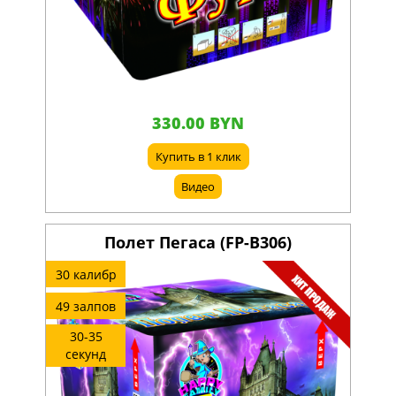
330.00 BYN
Купить в 1 клик
Видео
Полет Пегаса (FP-B306)
30 калибр
49 залпов
30-35
секунд