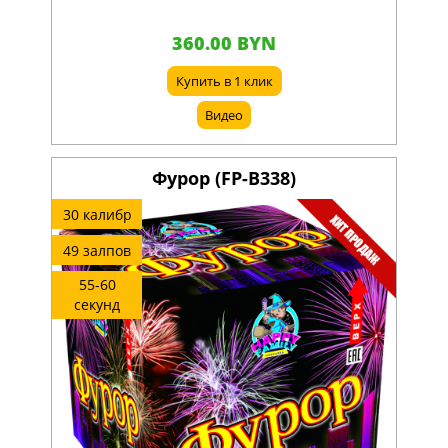
360.00 BYN
Купить в 1 клик
Видео
Фурор (FP-B338)
30 калибр
49 залпов
55-60
секунд