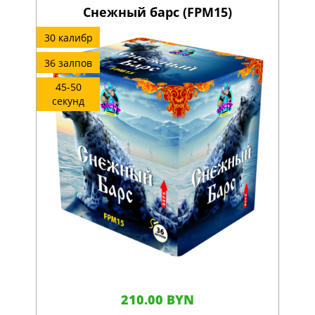
Снежный барс (FPM15)
30 калибр
36 залпов
45-50
секунд
210.00 BYN