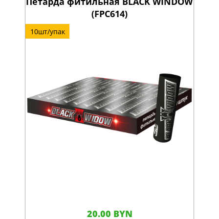
Петарда фитильная BLACK WINDOW
(FPC614)
10шт/упак
20.00 BYN