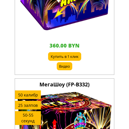
360.00 BYN
Купить в 1 клик
Видео
МегаШоу (FP-B332)
50 калибр
25 залпов
50-55
секунд