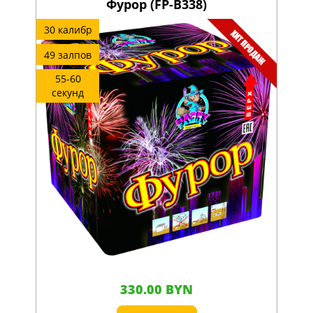
Фурор (FP-B338)
30 калибр
49 залпов
55-60
секунд
330.00 BYN