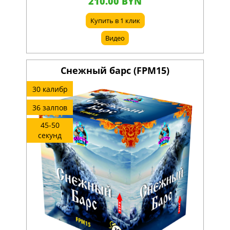
210.00 BYN
Купить в 1 клик
Видео
Снежный барс (FPM15)
30 калибр
36 залпов
45-50
секунд