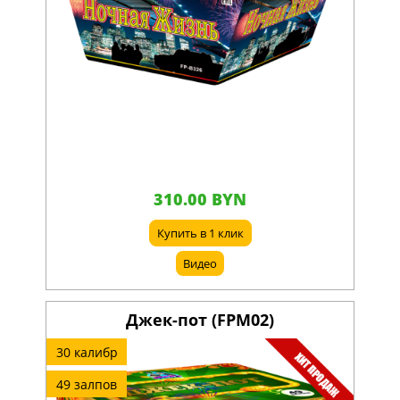
310.00 BYN
Купить в 1 клик
Видео
Джек-пот (FPM02)
30 калибр
49 залпов